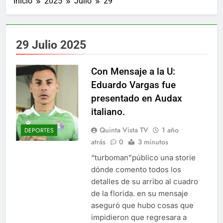
Inicio
2025
Julio
29
29 Julio 2025
Con Mensaje a la U:
Eduardo Vargas fue
presentado en Audax
italiano.
Quinta Vista TV
1 año
DEPORTES
atrás
0
3 minutos
“turboman”público una storie
dónde comento todos los
detalles de su arribo al cuadro
de la florida. en su mensaje
aseguró que hubo cosas que
impidieron que regresara a