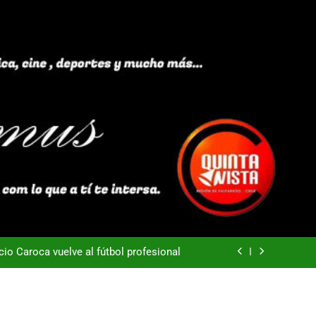
40 años Pateando Piedras
Everton -Colo Colo (3-4)
acio Caroca vuelve al fútbol profesional
ortes Iquique tendría listo su fichaje
40 años Pateando Piedras