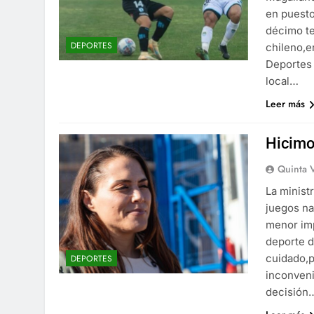
en puesto
décimo te
DEPORTES
chileno,e
Deportes 
local…
Leer más
Hicimo
Quinta 
La minist
juegos na
menor imp
deporte d
cuidado,p
DEPORTES
inconveni
decisión