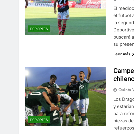
El medioc
el fútbol
la segund
DEPORTES
Deportivo
buscará a
su presen
Leer más
Campeó
chileno
Quinta 
Los Drag
y estaría
para refo
DEPORTES
piezas de
refuerzos