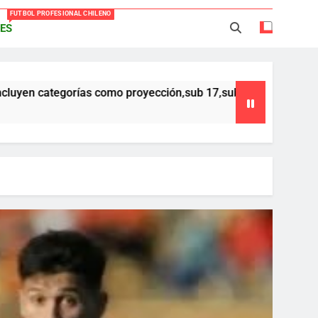
FUTBOL PROFESIONAL CHILENO
ES
Everton -Colo Colo (3-4)
acio Caroca vuelve al fútbol profesional
 proyección,sub 17,sub 16 y sub 15 ,que forman parte del Fútbol
ortes Iquique tendría listo su fichaje
40 años Pateando Piedras