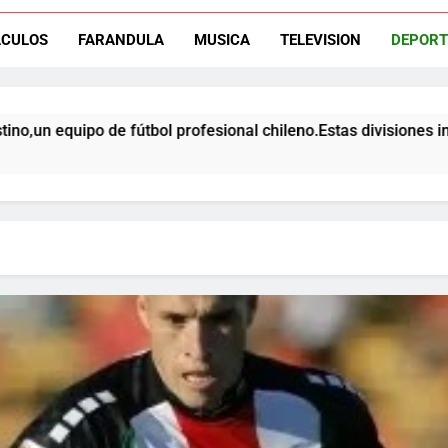
ACULOS
FARANDULA
MUSICA
TELEVISION
DEPORT
El ex rangers de Talca, Ign
 profesional chileno.Estas divisiones incluyen categorías como
Campeón con Wanderers regresa al fútbol chileno:Dep