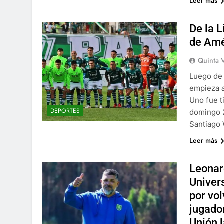
Leer más
De la 
de Amé
Quinta 
Luego de 
empieza a
Uno fue t
DEPORTES
domingo 2
Santiago 
Leer más
Leonar
Univer
por vol
jugador
Unión 