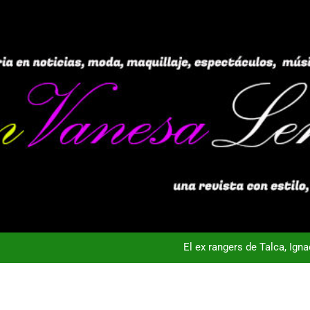
El ex rangers de Talca, Ign
Campeón con Wanderers regresa al fútbol chileno:Dep
nta Vista TV