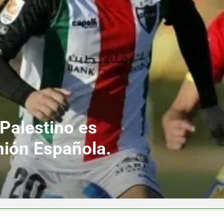
 Palestino es
nión Española.