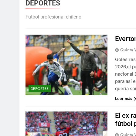
DEPORTES
Futbol profesional chileno
Everton
Quinta 
Goles res
2026,el p
nacional 
para así e
quería so
DEPORTES
Leer más
El ex r
fútbol 
Quinta 