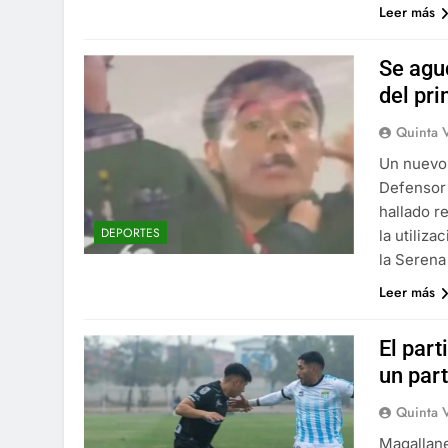
Leer más
Se agud
del pr
Quinta 
Un nuevo 
Defensor 
hallado r
DEPORTES
la utiliza
la Serena
Leer más
El part
un par
Quinta 
Magallane