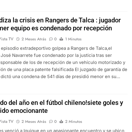
iza la crisis en Rangers de Talca : jugador
imer equipo es condenado por recepción
Vista TV
2 Meses Atrás
0
1 Minutos
episodio extradeportivo golpea a Rangers de Talca,el
José Navarrete fue condenado por la justicia tras ser
esponsable de los de recepción de un vehículo motorizado y
ción de una placa patente falsificada El juzgado de garantía de
 dictó una condena de 541 días de presidió menor en su…
ido del año en el fútbol chileno!siete goles y
tido emocionante
Vista TV
2 Meses Atrás
0
2 Minutos
s venció a Iquique en un apasionante encuentro y se ubico