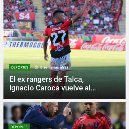
1 mes atrás
DEPORTES
Campeón con Wanderers
regresa al fútbol
chileno:Deportes Iquique
tendría listo su fichaje
DEPORTES