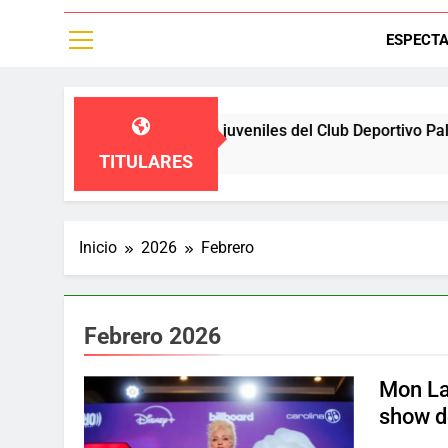
ESPECT
n a las diviciones juveniles del Club Deportivo Palestino,un eq
TITULARES
Inicio
2026
Febrero
Febrero 2026
Mon Laf
show d