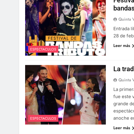
Festiva
bandas
Quinta 
Entrada l
28 de feb
Leer más
ESPECTACULOS
La trad
Quinta 
La primer
fue este v
grande de
espectácu
anoche en
ESPECTACULOS
Leer más