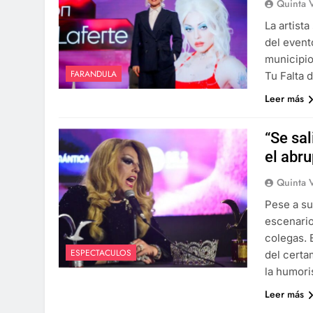
Quinta 
La artista
del event
municipio 
FARANDULA
Tu Falta 
Leer más
“Se sal
el abr
Quinta 
Pese a su 
escenario
colegas. 
ESPECTACULOS
del certa
la humori
Leer más