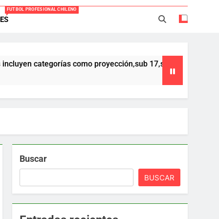
FUTBOL PROFESIONAL CHILENO
ES
Everton -Colo Colo (3-4)
acio Caroca vuelve al fútbol profesional
ategorías como proyección,sub 17,sub 16 y sub 15 ,que forman pa
ortes Iquique tendría listo su fichaje
40 años Pateando Piedras
Buscar
BUSCAR