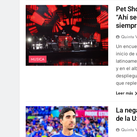
Pet Sh
“Ahí s
siempr
Quinta 
Un encuen
inicio de
MUSICA
latinoam
y en el a
despliegu
que repl
Leer más
La neg
de la U
Quinta 