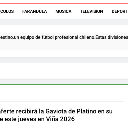
ACULOS
FARANDULA
MUSICA
TELEVISION
DEPORT
El ex rangers de Talca, Ign
uipo de fútbol profesional chileno.Estas divisiones incluyen c
Campeón con Wanderers regresa al fútbol chileno:Dep
erte recibirá la Gaviota de Platino en su
e este jueves en Viña 2026