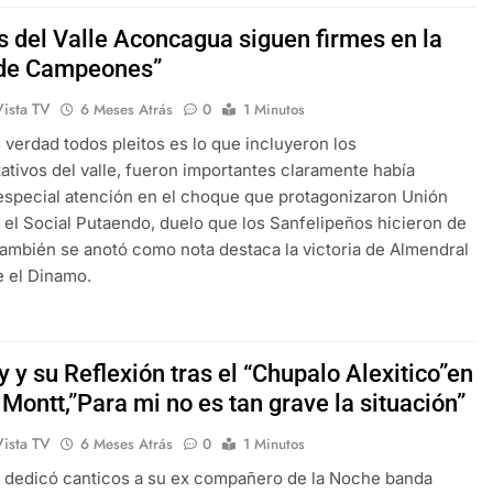
s del Valle Aconcagua siguen firmes en la
de Campeones”
Vista TV
6 Meses Atrás
0
1 Minutos
s verdad todos pleitos es lo que incluyeron los
ativos del valle, fueron importantes claramente había
especial atención en el choque que protagonizaron Unión
y el Social Putaendo, duelo que los Sanfelipeños hicieron de
 también se anotó como nota destaca la victoria de Almendral
e el Dinamo.
 y su Reflexión tras el “Chupalo Alexitico”en
Montt,”Para mi no es tan grave la situación”
Vista TV
6 Meses Atrás
0
1 Minutos
 dedicó canticos a su ex compañero de la Noche banda