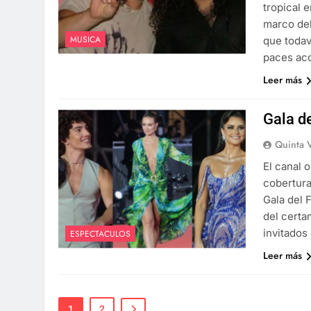
tropical 
marco del
MUSICA
que todav
paces aco
Leer más
Gala d
Quinta 
El canal 
cobertura
Gala del 
del certa
invitados
ESPECTACULOS
Leer más
1
2