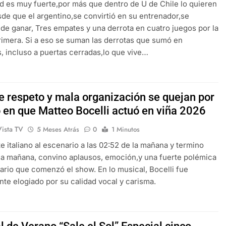
ad es muy fuerte,por más que dentro de U de Chile lo quieren
de que el argentino,se convirtió en su entrenador,se
 de ganar, Tres empates y una derrota en cuatro juegos por la
rimera. Si a eso se suman las derrotas que sumó en
, incluso a puertas cerradas,lo que vive…
de respeto y mala organización se quejan por
o en que Matteo Bocelli actuó en viña 2026
Vista TV
5 Meses Atrás
0
1 Minutos
te italiano al escenario a las 02:52 de la mañana y termino
la mañana, convino aplausos, emoción,y una fuerte polémica
rario que comenzó el show. En lo musical, Bocelli fue
te elogiado por su calidad vocal y carisma.