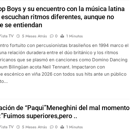
op Boys y su encuentro con la música latina
e escuchan ritmos diferentes, aunque no
e se entiendan
Vista TV
5 Meses Atrás
0
1 Minutos
tro fortuito con percusionistas brasileños en 1994 marco el
 una relación duradera entre el dúo británico y los ritmos
ericanos que se plasmó en canciones como Domino Dancing
lbum Bilingüan acota Neil Tennant. Impactaron con
e escénico en viña 2026 con todos sus hits ante un público
eto…
ación de “Paqui”Meneghini del mal momento
:”Fuimos superiores,pero ..
Vista TV
5 Meses Atrás
0
1 Minutos