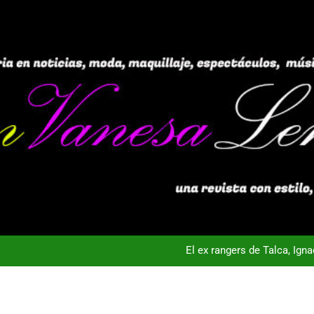
El ex rangers de Talca, Ign
Campeón con Wanderers regresa al fútbol chileno:Dep
nta Vista TV