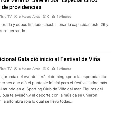
l de Verano “Sale el Sol” Especial cinco
 de providencias
Vista TV
6 Meses Atrás
0
1 Minutos
iberada y cupos limitados,hasta llenar la capacidad este 26 y
rero cerrando
icional Gala dió inicio al Festival de Viña
Vista TV
6 Meses Atrás
0
1 Minutos
a jornada del evento será,el domingo,pero la esperada cita
iernes que dió el puntapié inicial para el festival latino más
l mundo en el Sporting Club de Viña del mar. Figuras del
lo,la televisión,y el deporte con la música se unieron
 la alfombra roja lo cual se llevó todas…