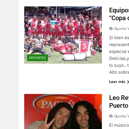
Equipo
“Copa 
Quinta 
Si bien e
represent
especial 
DEPORTES
Delicias,
lo suyo ,
Alto sobr
Leer más
Leo Rey
Puerto 
Quinta 
El músico