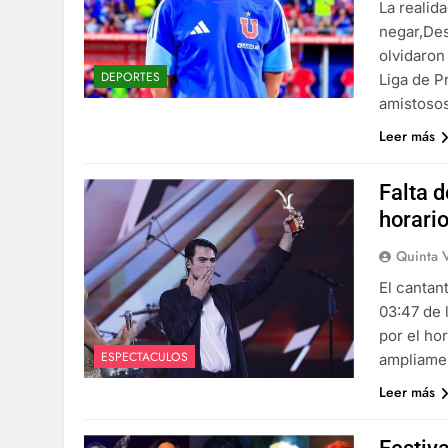
La realid
negar,Des
olvidaron
DEPORTES
Liga de P
amistosos
Leer más
Falta 
horari
Quinta 
El cantan
03:47 de 
por el ho
ESPECTACULOS
ampliamen
Leer más