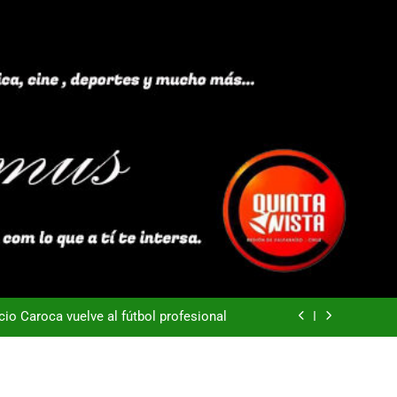
40 años Pateando Piedras
Everton -Colo Colo (3-4)
acio Caroca vuelve al fútbol profesional
ortes Iquique tendría listo su fichaje
40 años Pateando Piedras