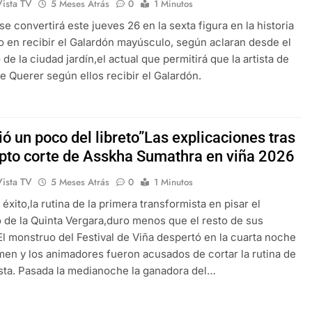
Vista TV
5 Meses Atrás
0
1 Minutos
 se convertirá este jueves 26 en la sexta figura en la historia
o en recibir el Galardón mayúsculo, según aclaran desde el
de la ciudad jardín,el actual que permitirá que la artista de
de Querer según ellos recibir el Galardón.
ió un poco del libreto”Las explicaciones tras
upto corte de Asskha Sumathra en viña 2026
Vista TV
5 Meses Atrás
0
1 Minutos
éxito,la rutina de la primera transformista en pisar el
 de la Quinta Vergara,duro menos que el resto de sus
El monstruo del Festival de Viña despertó en la cuarta noche
men y los animadores fueron acusados de cortar la rutina de
sta. Pasada la medianoche la ganadora del…