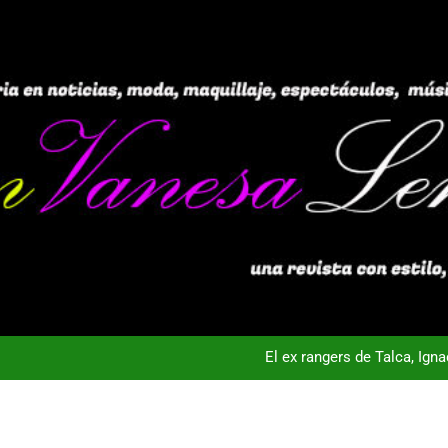
El ex rangers de Talca, Ign
Campeón con Wanderers regresa al fútbol chileno:Dep
nta Vista TV