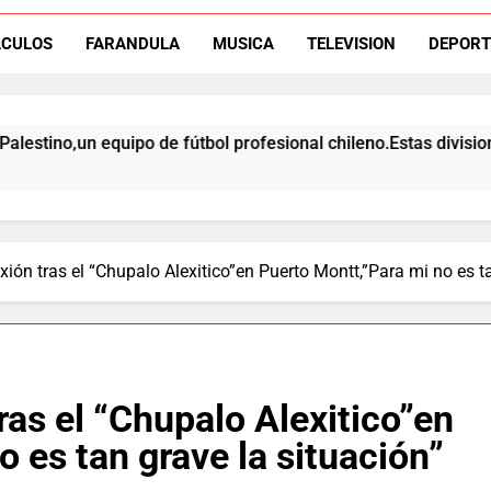
ACULOS
FARANDULA
MUSICA
TELEVISION
DEPORT
El ex rangers de Talca, Ign
 equipo de fútbol profesional chileno.Estas divisiones incluyen
Campeón con Wanderers regresa al fútbol chileno:Dep
xión tras el “Chupalo Alexitico”en Puerto Montt,”Para mi no es t
ras el “Chupalo Alexitico”en
 es tan grave la situación”