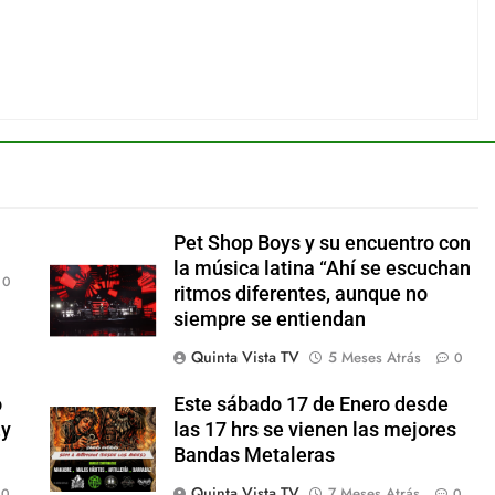
Pet Shop Boys y su encuentro con
la música latina “Ahí se escuchan
0
ritmos diferentes, aunque no
siempre se entiendan
Quinta Vista TV
5 Meses Atrás
0
o
Este sábado 17 de Enero desde
,y
las 17 hrs se vienen las mejores
Bandas Metaleras
Quinta Vista TV
7 Meses Atrás
0
0