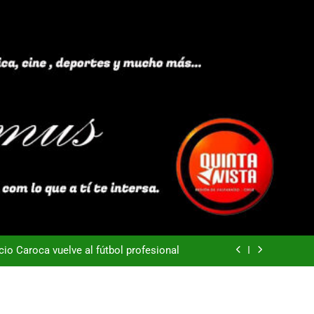
40 años Pateando Piedras
Everton -Colo Colo (3-4)
acio Caroca vuelve al fútbol profesional
ortes Iquique tendría listo su fichaje
40 años Pateando Piedras