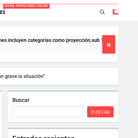
FUTBOL PROFESIONAL CHILENO
ES
Everton -Colo Colo (3-4)
acio Caroca vuelve al fútbol profesional
 categorías como proyección,sub 17,sub 16 y sub 15 ,que forman
ortes Iquique tendría listo su fichaje
40 años Pateando Piedras
an grave la situación”
Buscar
BUSCAR