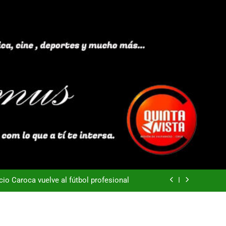
40 años Pateando Piedras
Everton -Colo Colo (3-4)
acio Caroca vuelve al fútbol profesional
ortes Iquique tendría listo su fichaje
40 años Pateando Piedras