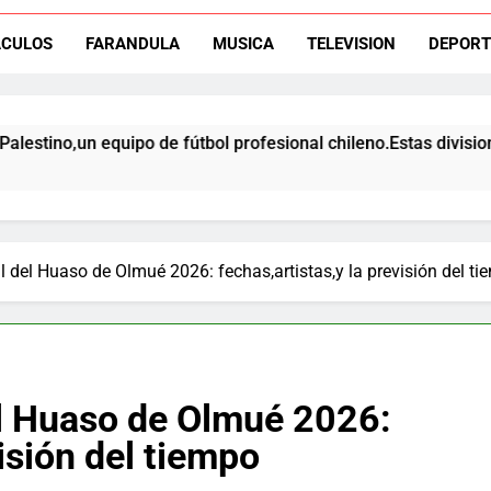
ACULOS
FARANDULA
MUSICA
TELEVISION
DEPORT
El ex rangers de Talca, Ign
un equipo de fútbol profesional chileno.Estas divisiones incluy
Campeón con Wanderers regresa al fútbol chileno:Dep
l del Huaso de Olmué 2026: fechas,artistas,y la previsión del t
el Huaso de Olmué 2026:
visión del tiempo