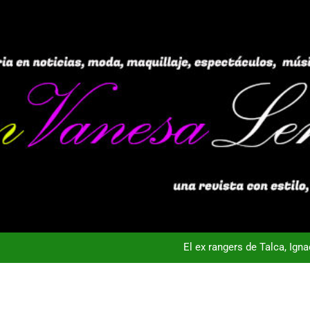
El ex rangers de Talca, Ign
Campeón con Wanderers regresa al fútbol chileno:Dep
nta Vista TV