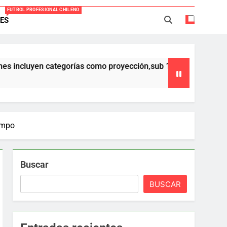
FUTBOL PROFESIONAL CHILENO
ES
Everton -Colo Colo (3-4)
acio Caroca vuelve al fútbol profesional
en categorías como proyección,sub 17,sub 16 y sub 15 ,que form
ortes Iquique tendría listo su fichaje
40 años Pateando Piedras
iempo
Buscar
BUSCAR