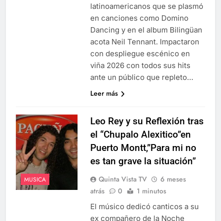
latinoamericanos que se plasmó
en canciones como Domino
Dancing y en el album Bilingüan
acota Neil Tennant. Impactaron
con despliegue escénico en
viña 2026 con todos sus hits
ante un público que repleto…
Leer más
Leo Rey y su Reflexión tras
el “Chupalo Alexitico”en
Puerto Montt,”Para mi no
es tan grave la situación”
Quinta Vista TV
6 meses
MUSICA
atrás
0
1 minutos
El músico dedicó canticos a su
ex compañero de la Noche