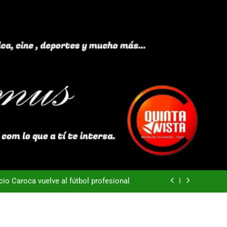
40 años Pateando Piedras
Everton -Colo Colo (3-4)
acio Caroca vuelve al fútbol profesional
ortes Iquique tendría listo su fichaje
40 años Pateando Piedras