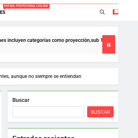
FUTBOL PROFESIONAL CHILENO
ES
Everton -Colo Colo (3-4)
acio Caroca vuelve al fútbol profesional
 categorías como proyección,sub 17,sub 16 y sub 15 ,que forman 
ortes Iquique tendría listo su fichaje
40 años Pateando Piedras
entes, aunque no siempre se entiendan
Buscar
BUSCAR