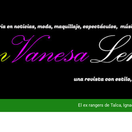
El ex rangers de Talca, Ign
Campeón con Wanderers regresa al fútbol chileno:Dep
nta Vista TV