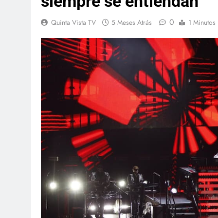
siempre se entiendan
0
Quinta Vista TV
5 Meses Atrás
1 Minutos