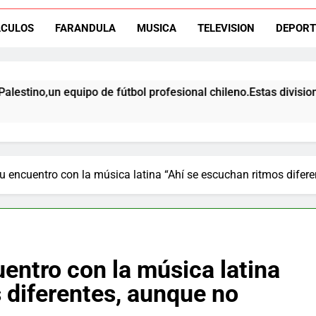
ACULOS
FARANDULA
MUSICA
TELEVISION
DEPORT
El ex rangers de Talca, Ign
 equipo de fútbol profesional chileno.Estas divisiones incluyen
Campeón con Wanderers regresa al fútbol chileno:Dep
u encuentro con la música latina “Ahí se escuchan ritmos difer
entro con la música latina
 diferentes, aunque no