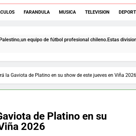
ACULOS
FARANDULA
MUSICA
TELEVISION
DEPORT
El ex rangers de Talca, Ign
un equipo de fútbol profesional chileno.Estas divisiones inclu
Campeón con Wanderers regresa al fútbol chileno:Dep
irá la Gaviota de Platino en su show de este jueves en Viña 202
Gaviota de Platino en su
 Viña 2026