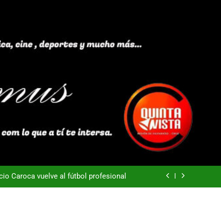
40 años Pateando Piedras
Everton -Colo Colo (3-4)
acio Caroca vuelve al fútbol profesional
ortes Iquique tendría listo su fichaje
40 años Pateando Piedras