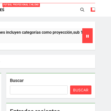
FUTBOL PROFESIONAL CHILENO
ES
Everton -Colo Colo (3-4)
acio Caroca vuelve al fútbol profesional
yen categorías como proyección,sub 17,sub 16 y sub 15 ,que form
ortes Iquique tendría listo su fichaje
40 años Pateando Piedras
6
Buscar
BUSCAR