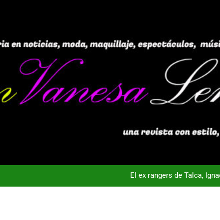
El ex rangers de Talca, Ign
Campeón con Wanderers regresa al fútbol chileno:Dep
nta Vista TV