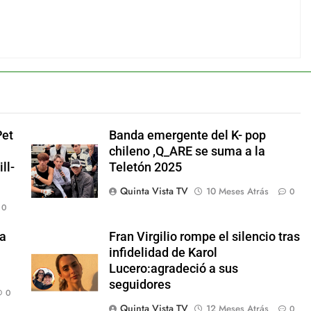
Pet
Banda emergente del K- pop
chileno ,Q_ARE se suma a la
ll-
Teletón 2025
Quinta Vista TV
10 Meses Atrás
0
0
ma
Fran Virgilio rompe el silencio tras
infidelidad de Karol
Lucero:agradeció a sus
seguidores
0
Quinta Vista TV
12 Meses Atrás
0