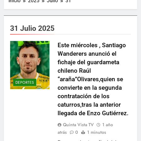
Inicio
2025
Julio
31
31 Julio 2025
Este miércoles , Santiago
Wanderers anunció el
fichaje del guardameta
chileno Raúl
“araña”Olivares,quien se
DEPORTES
convierte en la segunda
contratación de los
caturros,tras la anterior
llegada de Enzo Gutiérrez.
Quinta Vista TV
1 año
atrás
0
1 minutos