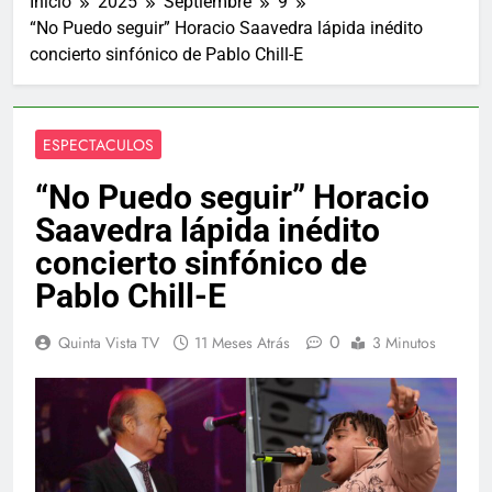
Inicio
2025
Septiembre
9
“No Puedo seguir” Horacio Saavedra lápida inédito
concierto sinfónico de Pablo Chill-E
ESPECTACULOS
“No Puedo seguir” Horacio
Saavedra lápida inédito
concierto sinfónico de
Pablo Chill-E
0
Quinta Vista TV
11 Meses Atrás
3 Minutos