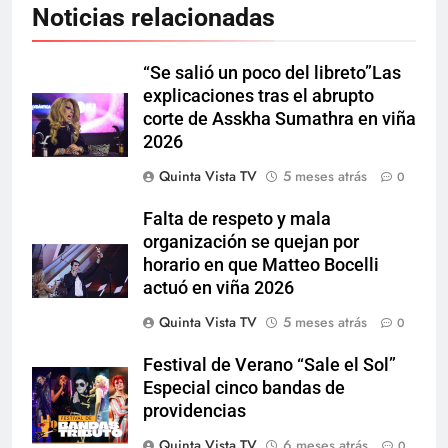
Noticias relacionadas
“Se salió un poco del libreto”Las
explicaciones tras el abrupto
corte de Asskha Sumathra en viña
2026
Quinta Vista TV
5 meses atrás
0
Falta de respeto y mala
organización se quejan por
horario en que Matteo Bocelli
actuó en viña 2026
Quinta Vista TV
5 meses atrás
0
Festival de Verano “Sale el Sol”
Especial cinco bandas de
providencias
Quinta Vista TV
6 meses atrás
0