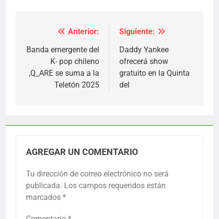
Anterior:
Siguiente:
Navegación
de
Banda emergente del
Daddy Yankee
K- pop chileno
ofrecerá show
entradas
,Q_ARE se suma a la
gratuito en la Quinta
Teletón 2025
del
AGREGAR UN COMENTARIO
Tu dirección de correo electrónico no será
publicada.
Los campos requeridos están
marcados
*
Comentario
*