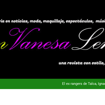
El ex rangers de Talca, Ign
Campeón con Wanderers regresa al fútbol chileno:Dep
nta Vista TV