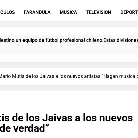
ACULOS
FARANDULA
MUSICA
TELEVISION
DEPORT
El ex rangers de Talca, Ign
quipo de fútbol profesional chileno.Estas divisiones incluyen c
Campeón con Wanderers regresa al fútbol chileno:Dep
Mario Mutis de los Jaivas a los nuevos artistas “Hagan música 
is de los Jaivas a los nuevos
 de verdad”