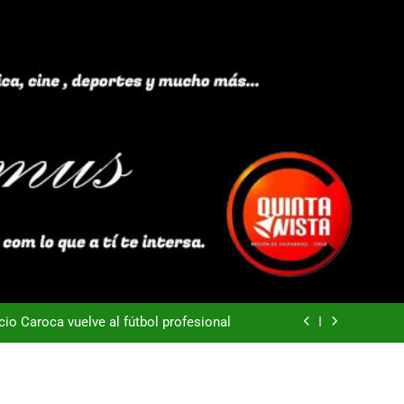
40 años Pateando Piedras
Everton -Colo Colo (3-4)
acio Caroca vuelve al fútbol profesional
ortes Iquique tendría listo su fichaje
40 años Pateando Piedras