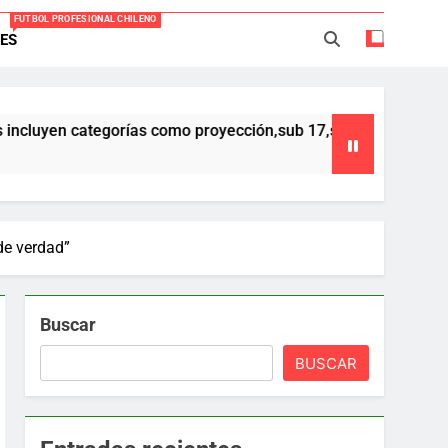
FUTBOL PROFESIONAL CHILENO
ES
Everton -Colo Colo (3-4)
acio Caroca vuelve al fútbol profesional
ategorías como proyección,sub 17,sub 16 y sub 15 ,que forman pa
ortes Iquique tendría listo su fichaje
40 años Pateando Piedras
de verdad”
Buscar
BUSCAR