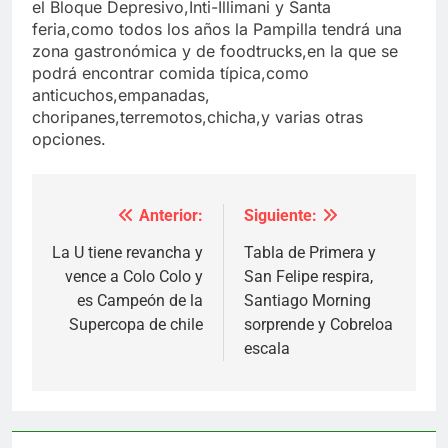
el Bloque Depresivo,Inti-Illimani y Santa
feria,como todos los años la Pampilla tendrá una
zona gastronómica y de foodtrucks,en la que se
podrá encontrar comida típica,como
anticuchos,empanadas,
choripanes,terremotos,chicha,y varias otras
opciones.
Anterior:
Siguiente:
Navegación
de
La U tiene revancha y
Tabla de Primera y
vence a Colo Colo y
San Felipe respira,
entradas
es Campeón de la
Santiago Morning
Supercopa de chile
sorprende y Cobreloa
escala