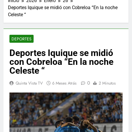
Inicio
2026
Enero
26
Deportes Iquique se midió con Cobreloa “En la noche
Celeste “
DEPORTES
Deportes Iquique se midió
con Cobreloa “En la noche
Celeste “
0
Quinta Vista TV
6 Meses Atrás
2 Minutos