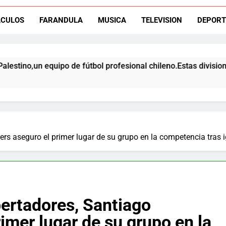
ACULOS
FARANDULA
MUSICA
TELEVISION
DEPORT
El ex rangers de Talca, Ign
quipo de fútbol profesional chileno.Estas divisiones incluyen 
Campeón con Wanderers regresa al fútbol chileno:Dep
rs aseguro el primer lugar de su grupo en la competencia tras 
bertadores, Santiago
imer lugar de su grupo en la