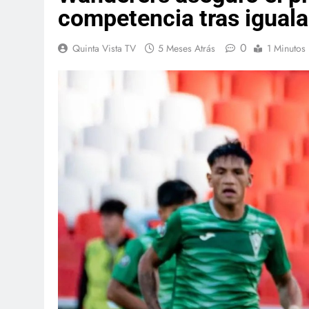
competencia tras iguala
0
Quinta Vista TV
5 Meses Atrás
1 Minutos