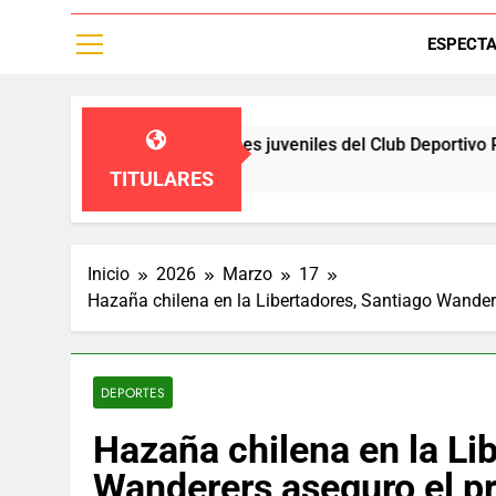
ESPECT
en a las diviciones juveniles del Club Deportivo Palestino,un e
TITULARES
Inicio
2026
Marzo
17
Hazaña chilena en la Libertadores, Santiago Wandere
DEPORTES
Hazaña chilena en la Li
Wanderers aseguro el pr