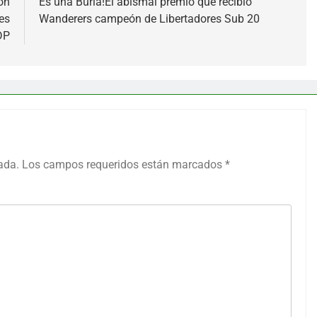
on
Es una Burla!El abismal premio que recibió
es
Wanderers campeón de Libertadores Sub 20
DP
ada.
Los campos requeridos están marcados
*