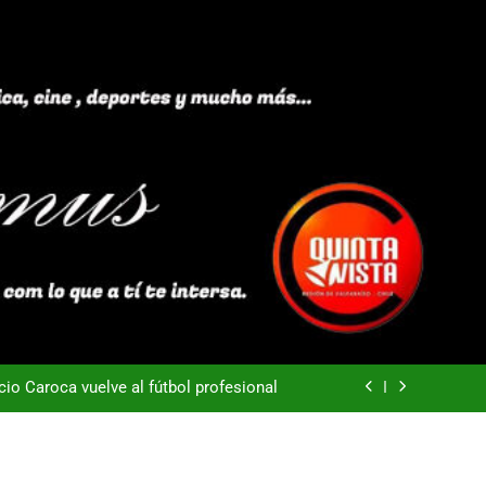
40 años Pateando Piedras
Everton -Colo Colo (3-4)
acio Caroca vuelve al fútbol profesional
ortes Iquique tendría listo su fichaje
40 años Pateando Piedras