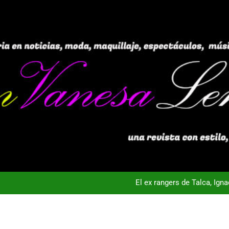
El ex rangers de Talca, Ign
Campeón con Wanderers regresa al fútbol chileno:Dep
nta Vista TV