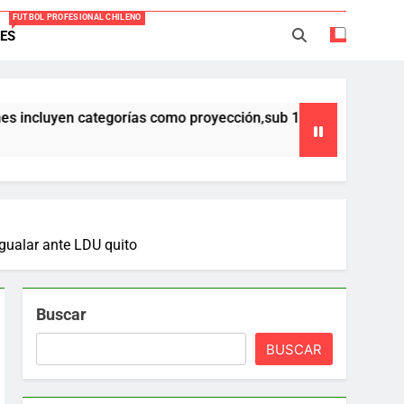
FUTBOL PROFESIONAL CHILENO
ES
Everton -Colo Colo (3-4)
acio Caroca vuelve al fútbol profesional
categorías como proyección,sub 17,sub 16 y sub 15 ,que forman p
ortes Iquique tendría listo su fichaje
40 años Pateando Piedras
igualar ante LDU quito
Buscar
BUSCAR