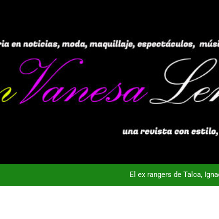
El ex rangers de Talca, Ign
Campeón con Wanderers regresa al fútbol chileno:Dep
nta Vista TV