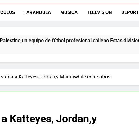
ACULOS
FARANDULA
MUSICA
TELEVISION
DEPORT
El ex rangers de Talca, Ign
 equipo de fútbol profesional chileno.Estas divisiones incluyen
Campeón con Wanderers regresa al fútbol chileno:Dep
 suma a Katteyes, Jordan,y Martinwhite:entre otros
a Katteyes, Jordan,y