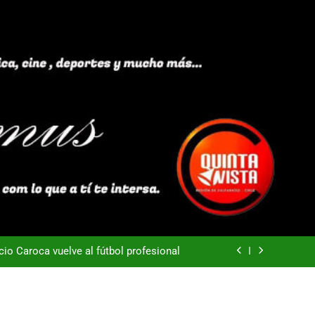
40 años Pateando Piedras
Everton -Colo Colo (3-4)
acio Caroca vuelve al fútbol profesional
ortes Iquique tendría listo su fichaje
40 años Pateando Piedras