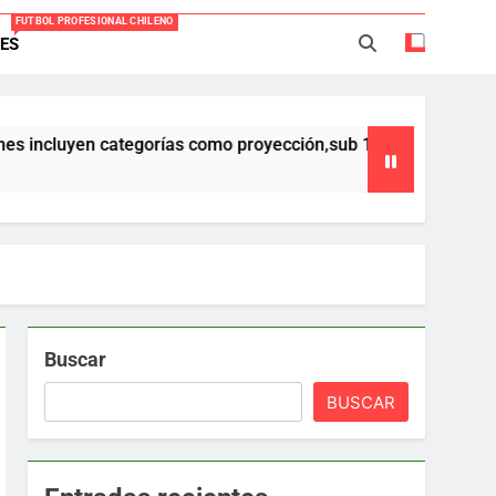
FUTBOL PROFESIONAL CHILENO
ES
Everton -Colo Colo (3-4)
acio Caroca vuelve al fútbol profesional
 categorías como proyección,sub 17,sub 16 y sub 15 ,que forman
ortes Iquique tendría listo su fichaje
40 años Pateando Piedras
Buscar
BUSCAR